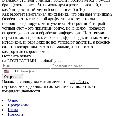
В первой ступени ученики проходят простой метод, помощь
брата (состав числа 5), помощь друга (состав числа 10) и
комбинированный метод (состав чисел 5 и 10).
Как работает ментальная арифметика, что она дает ученикам?
Особенность ментальной арифметики в том, что мы
постоянно тренируем мозг ученика. Невероятно быстрый
устный счет – это приятный бонус, но, в целом, поражает
скорость усвоения и обработки информации. На занятиях
перед глазами просто мелькают цифры; люди, не знакомые с
методикой, иногда даже не все успевают заметить, а ребенок
сидит и воспринимает это нормально, для него это
комфортная скорость счета.
Оставить заявку
на БЕСПЛАТНЫЙ пробный урок
+1
United
States
Отправить
+1
Нажимая кнопку, вы соглашаетесь на
обработку
персональных данных
в соответствии с
политикой
конфиденциальности
О нас
Программы
Цены
Новости