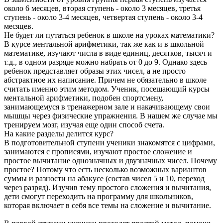
около 6 месяцев, вторая ступень - около 3 месяцев, третья
ступень - около 3-4 месяцев, четвертая ступень - около 3-4
месяцев.
Не будет ли путаться ребенок в школе на уроках математики?
В курсе ментальной арифметики, так же как и в школьной
математике, изучают числа в виде единиц, десятков, тысяч и
т.д., в одном разряде можно набрать от 0 до 9. Однако здесь
ребенок представляет образы этих чисел, а не просто
абстрактное их написание. Причем не обязательно в школе
считать именно этим методом. Ученик, посещающий курсы
ментальной арифметики, подобен спортсмену,
занимающемуся в тренажерном зале и накачивающему свои
мышцы через физические упражнения. В нашем же случае мы
тренируем мозг, изучая еще один способ счета.
На какие разделы делится курс?
В подготовительной ступени ученики знакомятся с цифрами,
занимаются с прописями, изучают простое сложение и
простое вычитание однозначных и двузначных чисел. Почему
простое? Потому что есть несколько возможных вариантов
суммы и разности на абакусе (состав чисел 5 и 10, переход
через разряд). Изучив тему простого сложения и вычитания,
дети смогут переходить на программу для школьников,
которая включает в себя все темы на сложение и вычитание.