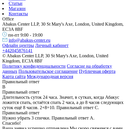
Статьи
Магазин
Контакты
Office
Abakus Center LLP, 30 St Mary's Axe, London, United Kingdom,
EC3A 8BF
пн-пт 9:00 - 19:00
info@abakus-center.eu
Офлайн центры
Личный кабинет
+442045876141
© Abakus Center LLP, 30 St Mary's Axe, London, United
Kingdom, EC3A 8BF
Политику конфиденциальности
Согласие на обработку
данных
Пользовательское соглашение
Публичная оферта
Карта сайта
Международная версия
Правильный ответ
B
Правильный ответ
Длительность суток 24 часа. Значит, в сутках, когда Абакус
ложится спать, остаётся спать 2 часа, а до 8 часов следующих
суток ещё 8 часов. 2+8=10. Правильный ответ С.
Правильный ответ
Нужно убрать 3 спички. Правильный ответ А.
Спасибо!
Ваша заявка успешно отправлена.
Мы скоро свяжемся с вами.