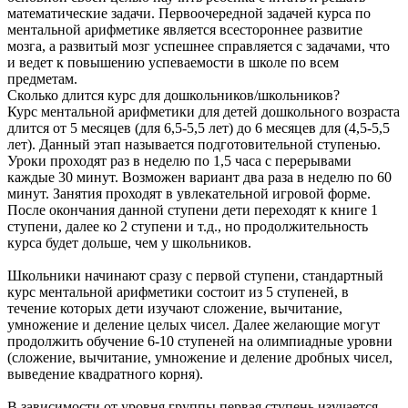
математические задачи. Первоочередной задачей курса по
ментальной арифметике является всестороннее развитие
мозга, а развитый мозг успешнее справляется с задачами, что
и ведет к повышению успеваемости в школе по всем
предметам.
Сколько длится курс для дошкольников/школьников?
Курс ментальной арифметики для детей дошкольного возраста
длится от 5 месяцев (для 6,5-5,5 лет) до 6 месяцев для (4,5-5,5
лет). Данный этап называется подготовительной ступенью.
Уроки проходят раз в неделю по 1,5 часа с перерывами
каждые 30 минут. Возможен вариант два раза в неделю по 60
минут. Занятия проходят в увлекательной игровой форме.
После окончания данной ступени дети переходят к книге 1
ступени, далее ко 2 ступени и т.д., но продолжительность
курса будет дольше, чем у школьников.
Школьники начинают сразу с первой ступени, стандартный
курс ментальной арифметики состоит из 5 ступеней, в
течение которых дети изучают сложение, вычитание,
умножение и деление целых чисел. Далее желающие могут
продолжить обучение 6-10 ступеней на олимпиадные уровни
(сложение, вычитание, умножение и деление дробных чисел,
выведение квадратного корня).
В зависимости от уровня группы первая ступень изучается