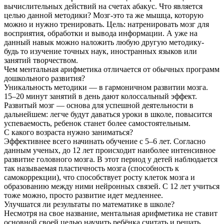
вычислительных действий на счетах абакус. Что является
целью данной методики? Мозг-это та же мышца, которую
можно и нужно тренировать. Цель: натренировать мозг для
восприятия, обработки и вывода информации. А уже на
данный навык можно наложить любую другую методику-
будь то изучение точных наук, иностранных языков или
занятий творчеством.
Чем ментальная арифметика отличается от обычных программ
дошкольного развития?
Уникальность методики — в гармоничном развитии мозга.
15–20 минут занятий в день дают колоссальный эффект.
Развитый мозг — основа для успешной деятельности в
дальнейшем: легче будут даваться уроки в школе, повысится
успеваемость, ребенок станет более самостоятельным.
С какого возраста нужно заниматься?
Эффективнее всего начинать обучение с 5–6 лет. Согласно
данным ученых, до 12 лет происходит наиболее интенсивное
развитие головного мозга. В этот период у детей наблюдается
так называемая пластичность мозга (способность к
самокоррекции), что способствует росту клеток мозга и
образованию между ними нейронных связей. С 12 лет учиться
тоже можно, просто развитие идет медленнее.
Улучшатся ли результаты по математике в школе?
Несмотря на свое название, ментальная арифметика не ставит
основной своей целью научить ребёнка считать и решать