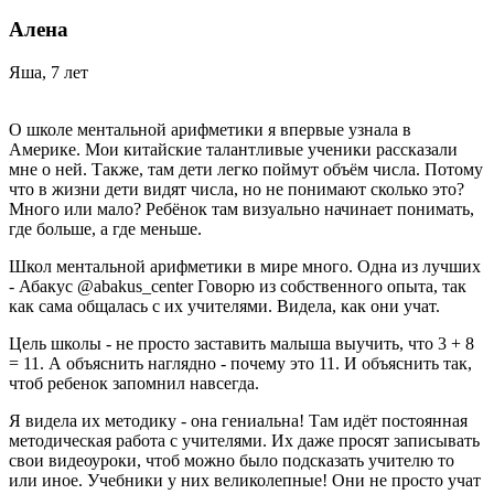
Алена
Яша, 7 лет
О школе ментальной арифметики я впервые узнала в
Америке. Мои китайские талантливые ученики рассказали
мне о ней. Также, там дети легко поймут объём числа. Потому
что в жизни дети видят числа, но не понимают сколько это?
Много или мало? Ребёнок там визуально начинает понимать,
где больше, а где меньше.
Школ ментальной арифметики в мире много. Одна из лучших
- Абакус @abakus_center Говорю из собственного опыта, так
как сама общалась с их учителями. Видела, как они учат.
Цель школы - не просто заставить малыша выучить, что 3 + 8
= 11. А объяснить наглядно - почему это 11. И объяснить так,
чтоб ребенок запомнил навсегда.
Я видела их методику - она гениальна! Там идёт постоянная
методическая работа с учителями. Их даже просят записывать
свои видеоуроки, чтоб можно было подсказать учителю то
или иное. Учебники у них великолепные! Они не просто учат