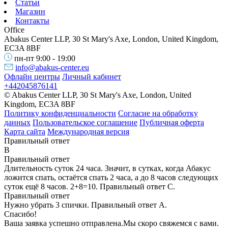
Статьи
Магазин
Контакты
Office
Abakus Center LLP, 30 St Mary's Axe, London, United Kingdom,
EC3A 8BF
пн-пт 9:00 - 19:00
info@abakus-center.eu
Офлайн центры
Личный кабинет
+442045876141
© Abakus Center LLP, 30 St Mary's Axe, London, United
Kingdom, EC3A 8BF
Политику конфиденциальности
Согласие на обработку
данных
Пользовательское соглашение
Публичная оферта
Карта сайта
Международная версия
Правильный ответ
B
Правильный ответ
Длительность суток 24 часа. Значит, в сутках, когда Абакус
ложится спать, остаётся спать 2 часа, а до 8 часов следующих
суток ещё 8 часов. 2+8=10. Правильный ответ С.
Правильный ответ
Нужно убрать 3 спички. Правильный ответ А.
Спасибо!
Ваша заявка успешно отправлена.
Мы скоро свяжемся с вами.