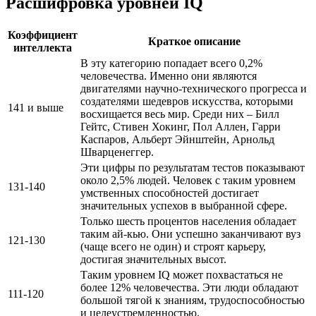
Расшифровка уровней IQ
Коэффициент
Краткое описание
интеллекта
В эту категорию попадает всего 0,2%
человечества. Именно они являются
двигателями научно-технического прогресса и
создателями шедевров искусства, которыми
141 и выше
восхищается весь мир. Среди них – Билл
Гейтс, Стивен Хокинг, Пол Аллен, Гарри
Каспаров, Альберт Эйнштейн, Арнольд
Шварценеггер.
Эти цифры по результатам тестов показывают
около 2,5% людей. Человек с таким уровнем
131-140
умственных способностей достигает
значительных успехов в выбранной сфере.
Только шесть процентов населения обладает
таким ай-кью. Они успешно заканчивают вуз
121-130
(чаще всего не один) и строят карьеру,
достигая значительных высот.
Таким уровнем IQ может похвастаться не
более 12% человечества. Эти люди обладают
111-120
большой тягой к знаниям, трудоспособностью
и целеустремленностью.