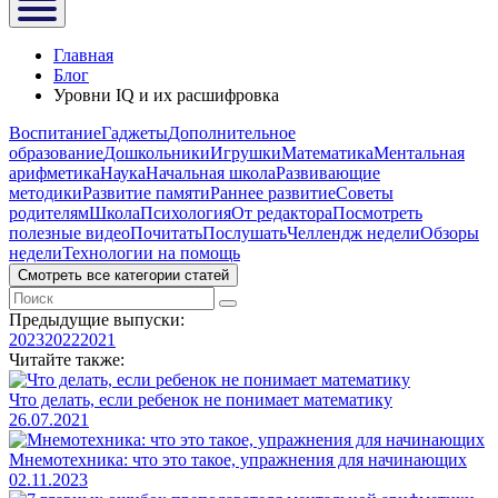
Главная
Блог
Уровни IQ и их расшифровка
Воспитание
Гаджеты
Дополнительное
образование
Дошкольники
Игрушки
Математика
Ментальная
арифметика
Наука
Начальная школа
Развивающие
методики
Развитие памяти
Раннее развитие
Советы
родителям
Школа
Психология
От редактора
Посмотреть
полезные видео
Почитать
Послушать
Челлендж недели
Обзоры
недели
Технологии на помощь
Смотреть все категории статей
Предыдущие выпуски:
2023
2022
2021
Читайте также:
Что делать, если ребенок не понимает математику
26.07.2021
Мнемотехника: что это такое, упражнения для начинающих
02.11.2023