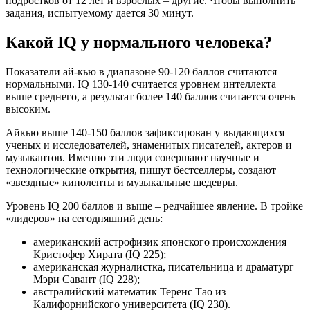
подростков от 12 лет и взрослых – другие. Чтобы выполнить
задания, испытуемому дается 30 минут.
Какой IQ у нормального человека?
Показатели ай-кью в диапазоне 90-120 баллов считаются
нормальными. IQ 130-140 считается уровнем интеллекта
выше среднего, а результат более 140 баллов считается очень
высоким.
Айкью выше 140-150 баллов зафиксирован у выдающихся
ученых и исследователей, знаменитых писателей, актеров и
музыкантов. Именно эти люди совершают научные и
технологические открытия, пишут бестселлеры, создают
«звездные» киноленты и музыкальные шедевры.
Уровень IQ 200 баллов и выше – редчайшее явление. В тройке
«лидеров» на сегодняшний день:
американский астрофизик японского происхождения
Кристофер Хирата (IQ 225);
американская журналистка, писательница и драматург
Мэри Савант (IQ 228);
австралийский математик Теренс Тао из
Калифорнийского университета (IQ 230).