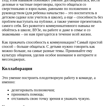
Под этим навыком понимают умение договариваться, вести
деловые и частные переговоры, просто общаться со
сверстниками и взрослыми, равными по положению и
руководством (для ребенка начальство – это воспитатель в
детском садике или учитель в школе), а еще – способность без
проблем выступать на публике, а также умение презентовать
самого себя. Без развитого коммуникативного навыка не
обойтись в школе, ВУЗе, на работе и даже в семье и со
знакомыми – он нам пригодится в течение всей жизни.
Как прокачать способность к коммуникации? Самый простой
способ – больше общаться. С детьми нужно говорить как
можно больше, на самые разные темы. Прививайте ему
культуру общения, уделив особое внимание в интернете и
мессенджерах.
Коллаборация
Это умение построить плодотворную работу в команде, а
именно:
делегировать полномочия;
принимать помощь;
отстаивать свою точку зрения и уважать чужую.