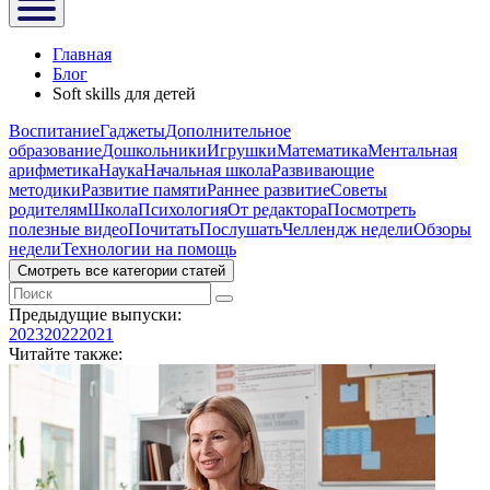
Главная
Блог
Soft skills для детей
Воспитание
Гаджеты
Дополнительное
образование
Дошкольники
Игрушки
Математика
Ментальная
арифметика
Наука
Начальная школа
Развивающие
методики
Развитие памяти
Раннее развитие
Советы
родителям
Школа
Психология
От редактора
Посмотреть
полезные видео
Почитать
Послушать
Челлендж недели
Обзоры
недели
Технологии на помощь
Смотреть все категории статей
Предыдущие выпуски:
2023
2022
2021
Читайте также: