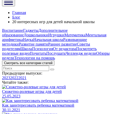
Главная
Блог
20 интересных игр для детей начальной школы
Воспитание
Гаджеты
Дополнительное
образование
Дошкольники
Игрушки
Математика
Ментальная
арифметика
Наука
Начальная школа
Развивающие
методики
Развитие памяти
Раннее развитие
Советы
родителям
Школа
Психология
От редактора
Посмотреть
полезные видео
Почитать
Послушать
Челлендж недели
Обзоры
недели
Технологии на помощь
Смотреть все категории статей
Предыдущие выпуски:
2023
2022
2021
Читайте также:
Сюжетно-ролевые игры для детей
25.05.2023
Как заинтересовать ребенка математикой
30.11.2021