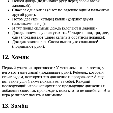
Пошел дождь (поднимают руку перед собой вверх
ладошкой);
Сначала одна капля (бьют по ладошке одним пальчиком
другой руки);
Потом две (три, четыре) капли (ударяют двумя
пальчиками и т. д.);
И тут полил сильный дождь (хлопают в ладоши).
Дождь понемногу стал утихать. Четыре капли, три, две,
одна (показывают удары капель в обратном порядке);
Дождик закончился. Снова выглянуло солнышко!
(поднимают руки).
12. Хомяк
Первый участник произносит: У меня дома живет хомяк, у
него вот такие лапы! (показывает руки). Ребенок, который
стоит рядом, повторяет это движение и продолжает: А еще
вот такие уши (также показывает га себе). Каждый
последующий игрок копирует все предыдущие движения и
добавляет свое. Так происходит, пока кто-то не ошибется. Эта
игра развивает память и внимание.
13. Зомби