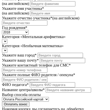
(на английском)
Укажите имя участника
*
(на английском)
Укажите отчество участника
*
(на английском)
Год рождения
*
Категория «Ментальная арифметика»
Категория «Необычная математика»
Укажите ваш город
*
Укажите вашу почту
*
Укажите контактный телефон для СМС
*
Укажите полные ФИО родителя / опекуна
*
ФИО педагога
*
Название центра/школы
*
Выбор способа оплаты
Оплатить взнос
Нажимая кнопку, вы соглашаетесь на
обработку