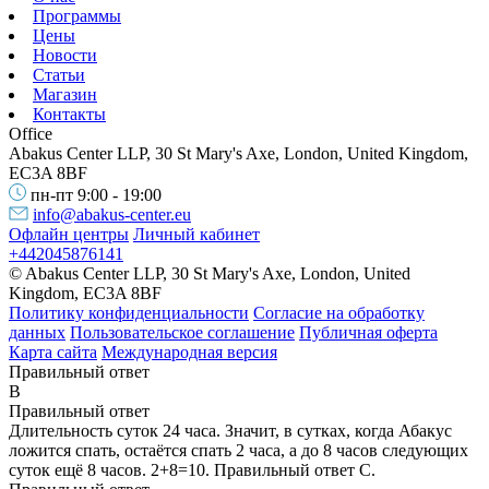
Программы
Цены
Новости
Статьи
Магазин
Контакты
Office
Abakus Center LLP, 30 St Mary's Axe, London, United Kingdom,
EC3A 8BF
пн-пт 9:00 - 19:00
info@abakus-center.eu
Офлайн центры
Личный кабинет
+442045876141
© Abakus Center LLP, 30 St Mary's Axe, London, United
Kingdom, EC3A 8BF
Политику конфиденциальности
Согласие на обработку
данных
Пользовательское соглашение
Публичная оферта
Карта сайта
Международная версия
Правильный ответ
B
Правильный ответ
Длительность суток 24 часа. Значит, в сутках, когда Абакус
ложится спать, остаётся спать 2 часа, а до 8 часов следующих
суток ещё 8 часов. 2+8=10. Правильный ответ С.