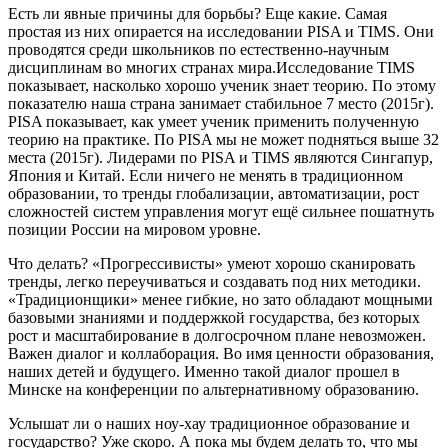
Есть ли явные причины для борьбы? Еще какие. Самая
простая из них опирается на исследовании PISA и TIMS. Они
проводятся среди школьников по естественно-научным
дисциплинам во многих странах мира.Исследование TIMS
показывает, насколько хорошо ученик знает теорию. По этому
показателю наша страна занимает стабильное 7 место (2015г).
PISA показывает, как умеет ученик применить полученную
теорию на практике. По PISA мы не может подняться выше 32
места (2015г). Лидерами по PISA и TIMS являются Сингапур,
Япония и Китай. Если ничего не менять в традиционном
образовании, то тренды глобализации, автоматизации, рост
сложностей систем управления могут ещё сильнее пошатнуть
позиции России на мировом уровне.
Что делать? «Прогрессивисты» умеют хорошо сканировать
тренды, легко переучиваться и создавать под них методики.
«Традиционщики» менее гибкие, но зато обладают мощными
базовыми знаниями и поддержкой государства, без которых
рост и масштабирование в долгосрочном плане невозможен.
Важен диалог и коллаборация. Во имя ценности образования,
наших детей и будущего. Именно такой диалог прошел в
Минске на конференции по альтернативному образованию.
Услышат ли о наших ноу-хау традиционное образование и
государство? Уже скоро. А пока мы будем делать то, что мы