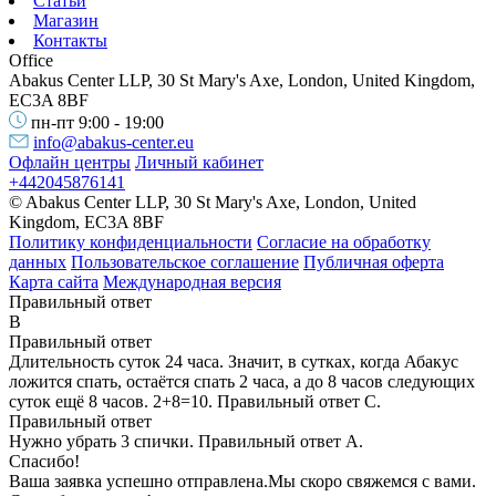
Статьи
Магазин
Контакты
Office
Abakus Center LLP, 30 St Mary's Axe, London, United Kingdom,
EC3A 8BF
пн-пт 9:00 - 19:00
info@abakus-center.eu
Офлайн центры
Личный кабинет
+442045876141
© Abakus Center LLP, 30 St Mary's Axe, London, United
Kingdom, EC3A 8BF
Политику конфиденциальности
Согласие на обработку
данных
Пользовательское соглашение
Публичная оферта
Карта сайта
Международная версия
Правильный ответ
B
Правильный ответ
Длительность суток 24 часа. Значит, в сутках, когда Абакус
ложится спать, остаётся спать 2 часа, а до 8 часов следующих
суток ещё 8 часов. 2+8=10. Правильный ответ С.
Правильный ответ
Нужно убрать 3 спички. Правильный ответ А.
Спасибо!
Ваша заявка успешно отправлена.
Мы скоро свяжемся с вами.