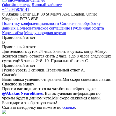
info@abakus-center.eu
Офлайн центры
Личный кабинет
+442045876141
© Abakus Center LLP, 30 St Mary's Axe, London, United
Kingdom, EC3A 8BF
Политику конфиденциальности
Согласие на обработку
данных
Пользовательское соглашение
Публичная оферта
Карта сайта
Международная версия
Правильный ответ
B
Правильный ответ
Длительность суток 24 часа. Значит, в сутках, когда Абакус
ложится спать, остаётся спать 2 часа, а до 8 часов следующих
суток ещё 8 часов. 2+8=10. Правильный ответ С.
Правильный ответ
Нужно убрать 3 спички. Правильный ответ А.
Спасибо!
Ваша заявка успешно отправлена.
Мы скоро свяжемся с вами.
Спасибо за заявку!
Просим вас подписаться на чат-бот по нейрозарядке:
@Abakus Neurofitness
.
Вся актуальная информация по
урокам будет в данном чате.
Мы скоро свяжемся с вами.
Благодарим за обратную связь!
Скачать методичку вы можете по
ссылке
.