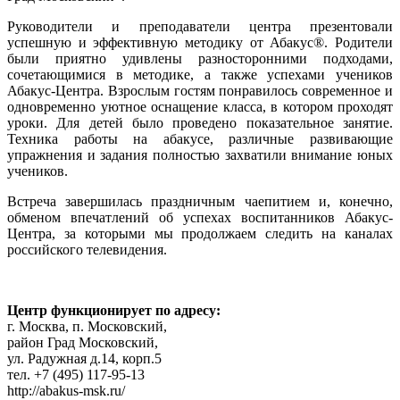
Руководители и преподаватели центра презентовали
успешную и эффективную методику от Абакус®. Родители
были приятно удивлены разносторонними подходами,
сочетающимися в методике, а также успехами учеников
Абакус-Центра. Взрослым гостям понравилось современное и
одновременно уютное оснащение класса, в котором проходят
уроки. Для детей было проведено показательное занятие.
Техника работы на абакусе, различные развивающие
упражнения и задания полностью захватили внимание юных
учеников.
Встреча завершилась праздничным чаепитием и, конечно,
обменом впечатлений об успехах воспитанников Абакус-
Центра, за которыми мы продолжаем следить на каналах
российского телевидения.
Центр функционирует по адресу:
г. Москва, п. Московский,
район Град Московский,
ул. Радужная д.14, корп.5
тел. +7 (495) 117-95-13
http://abakus-msk.ru/