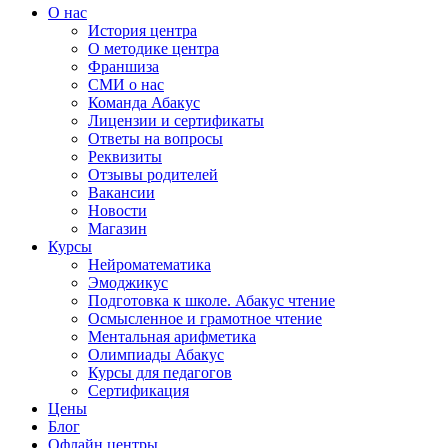
О нас
История центра
О методике центра
Франшиза
СМИ о нас
Команда Абакус
Лицензии и сертификаты
Ответы на вопросы
Реквизиты
Отзывы родителей
Вакансии
Новости
Магазин
Курсы
Нейроматематика
Эмоджикус
Подготовка к школе. Абакус чтение
Осмысленное и грамотное чтение
Ментальная арифметика
Олимпиады Абакус
Курсы для педагогов
Сертификация
Цены
Блог
Офлайн центры