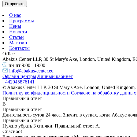
+1
Отправить
О нас
Программы
Цены
Новости
Статьи
Магазин
Контакты
Office
Abakus Center LLP, 30 St Mary's Axe, London, United Kingdom, 
пн-пт 9:00 - 19:00
info@abakus-center.eu
Офлайн центры
Личный кабинет
+442045876141
© Abakus Center LLP, 30 St Mary's Axe, London, United Kingdom
Политику конфиденциальности
Согласие на обработку данных
Правильный ответ
B
Правильный ответ
Длительность суток 24 часа. Значит, в сутках, когда Абакус лож
Правильный ответ
Нужно убрать 3 спички. Правильный ответ А.
Спасибо!
Ваша заявка успешно отправлена.
Мы скоро свяжемся с вами.