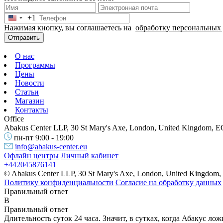
+1
United
Нажимая кнопку, вы соглашаетесь на
обработку персональных
States
+1
Отправить
О нас
Программы
Цены
Новости
Статьи
Магазин
Контакты
Office
Abakus Center LLP, 30 St Mary's Axe, London, United Kingdom, 
пн-пт 9:00 - 19:00
info@abakus-center.eu
Офлайн центры
Личный кабинет
+442045876141
© Abakus Center LLP, 30 St Mary's Axe, London, United Kingdom
Политику конфиденциальности
Согласие на обработку данных
Правильный ответ
B
Правильный ответ
Длительность суток 24 часа. Значит, в сутках, когда Абакус лож