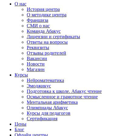
О нас
История центра
О методике центра
Франшиза
СМИ о нас
Команда Абакус
Лицензии и сертификаты
Ответы на вопросы
Реквизиты
Отзывы родителей
Вакансии
Новости
Магазин
Курсы
Нейроматематика
Эмоджикус
Подготовка к школе. Абакус чтение
Осмысленное и грамотное чтение
Ментальная арифметика
Олимпиады Абакус
Курсы для педагогов
Сертификация
Цены
Блог
Офлайн центры