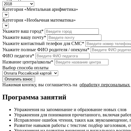
Категория «Ментальная арифметика»
Категория «Необычная математика»
Укажите ваш город
*
Укажите вашу почту
*
Укажите контактный телефон для СМС
*
Укажите полные ФИО родителя / опекуна
*
ФИО педагога
*
Название центра/школы
*
Выбор способа оплаты
Оплатить взнос
Нажимая кнопку, вы соглашаетесь на
обработку персональных
Программа занятий
Упражнения на запоминание и образование новых слов
Упражнения для понимания прочитанного, включая раб
Исправление ошибок чтения, таких как звукозамещение,
Развитие навыков работы с текстом: подбор заголовков, о
Упражнения на развитие внимания и визуального воспри