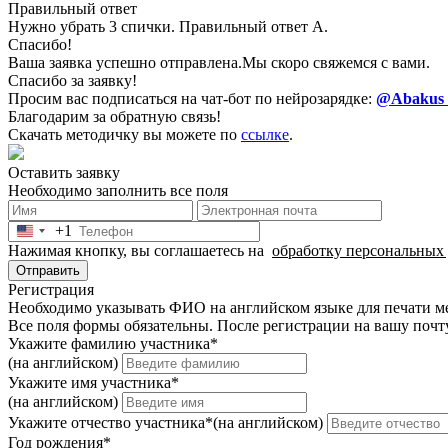
Правильный ответ
Нужно убрать 3 спички. Правильный ответ А.
Спасибо!
Ваша заявка успешно отправлена.
Мы скоро свяжемся с вами.
Спасибо за заявку!
Просим вас подписаться на чат-бот по нейрозарядке:
@Abakus N
Благодарим за обратную связь!
Скачать методичку вы можете по
ссылке
.
Оставить заявку
Необходимо заполнить все поля
+1
United
Нажимая кнопку, вы соглашаетесь на
обработку персональных
States
+1
Отправить
Регистрация
Необходимо указывать ФИО на английском языке для печати 
Все поля формы обязательны. После регистрации на вашу почту
Укажите фамилию участника
*
(на английском)
Укажите имя участника
*
(на английском)
Укажите отчество участника
*
(на английском)
Год рождения
*