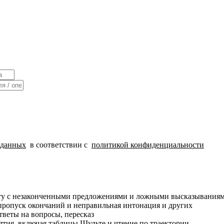
 данных
в соответствии с
политикой конфиденциальности
оту с незаконченными предложениями и ложными высказывания
 пропуск окончаний и неправильная интонация и других
тветы на вопросы, пересказ
ятия, включая таблицы Шульте и чтение по траектории