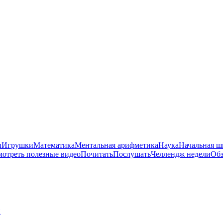
и
Игрушки
Математика
Ментальная арифметика
Наука
Начальная ш
отреть полезные видео
Почитать
Послушать
Челлендж недели
Обз