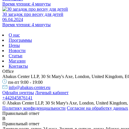
Время чтения: 4 минуты
30 загадок про весну для детей
06.04.2024
Время чтения: 4 минуты
О нас
Программы
Цены
Новости
Статьи
Магазин
Контакты
Office
Abakus Center LLP, 30 St Mary's Axe, London, United Kingdom, 
пн-пт 9:00 - 19:00
info@abakus-center.eu
Офлайн центры
Личный кабинет
+442045876141
© Abakus Center LLP, 30 St Mary's Axe, London, United Kingdom
Политику конфиденциальности
Согласие на обработку данных
Правильный ответ
B
Правильный ответ
Длительность суток 24 часа. Значит, в сутках, когда Абакус лож