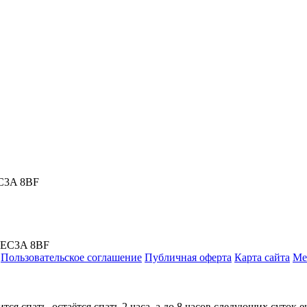
EC3A 8BF
, EC3A 8BF
Пользовательское соглашение
Публичная оферта
Карта сайта
Ме
ится спать, остаётся спать 2 часа, а до 8 часов следующих суток