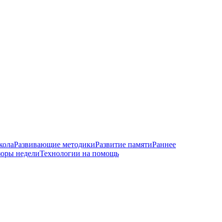
кола
Развивающие методики
Развитие памяти
Раннее
оры недели
Технологии на помощь