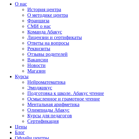
О нас
История центра
О методике центра
Франшиза
СМИ о нас
Команда Абакус
Лицензии и сертификаты
Ответы на вопросы
Реквизиты
Отзывы родителей
Вакансии
Новости
Магазин
Курсы
Нейроматематика
Эмоджикус
Подготовка к школе. Абакус чтение
Осмысленное и грамотное чтение
Ментальная арифметика
Олимпиады Абакус
Курсы для педагогов
Сертификация
Цены
Блог
Офлайн центры