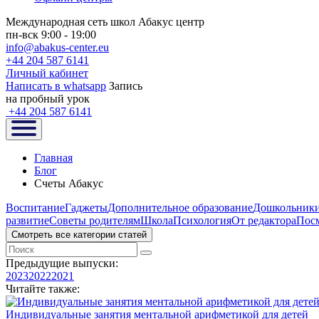
Международная сеть школ Абакус центр
пн-вск 9:00 - 19:00
info@abakus-center.eu
+44 204 587 6141
Личный кабинет
Написать в whatsapp
Запись
на пробный урок
+44 204 587 6141
Главная
Блог
Счеты Абакус
Воспитание
Гаджеты
Дополнительное образование
Дошкольник
развитие
Советы родителям
Школа
Психология
От редактора
Посм
Смотреть все категории статей
Предыдущие выпуски:
2023
2022
2021
Читайте также:
Индивидуальные занятия ментальной арифметикой для детей