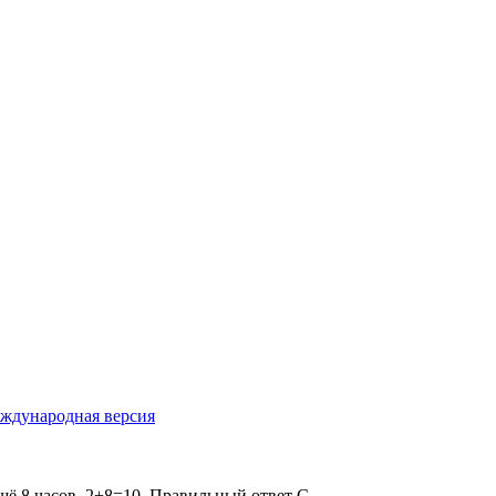
ждународная версия
 ещё 8 часов. 2+8=10. Правильный ответ С.