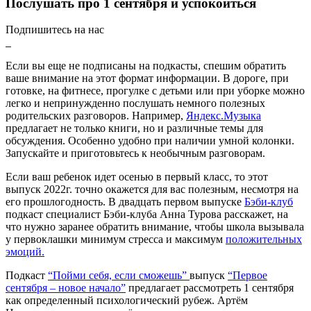
Послушать про 1 сентября и успокоиться
Подпишитесь на нас
Если вы еще не подписаны на подкасты, спешим обратить
ваше внимание на этот формат информации. В дороге, при
готовке, на фитнесе, прогулке с детьми или при уборке можно
легко и непринужденно послушать немного полезных
родительских разговоров. Например,
Яндекс.Музыка
предлагает не только книги, но и различные темы для
обсуждения. Особенно удобно при наличии умной колонки.
Запускайте и приготовьтесь к необычным разговорам.
Если ваш ребенок идет осенью в первый класс, то этот
выпуск 2022г. точно окажется для вас полезным, несмотря на
его прошлогодность. В двадцать первом выпуске
Бэби-клуб
подкаст специалист Бэби-клуба Анна Турова расскажет, на
что нужно заранее обратить внимание, чтобы школа вызывала
у первоклашки минимум стресса и максимум
положительных
эмоций.
Подкаст
“Пойми себя, если сможешь”
выпуск
“Первое
сентября – новое начало”
предлагает рассмотреть 1 сентября
как определенный психологический рубеж. Артём