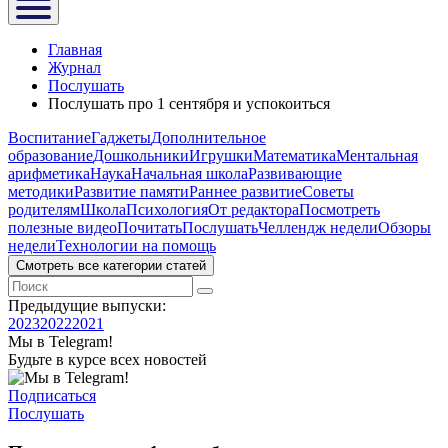
Главная
Журнал
Послушать
Послушать про 1 сентября и успокоиться
Воспитание
Гаджеты
Дополнительное
образование
Дошкольники
Игрушки
Математика
Ментальная
арифметика
Наука
Начальная школа
Развивающие
методики
Развитие памяти
Раннее развитие
Советы
родителям
Школа
Психология
От редактора
Посмотреть
полезные видео
Почитать
Послушать
Челлендж недели
Обзоры
недели
Технологии на помощь
Смотреть все категории статей
Предыдущие выпуски:
2023
2022
2021
Мы в Telegram!
Будьте в курсе всех новостей
Подписаться
Послушать