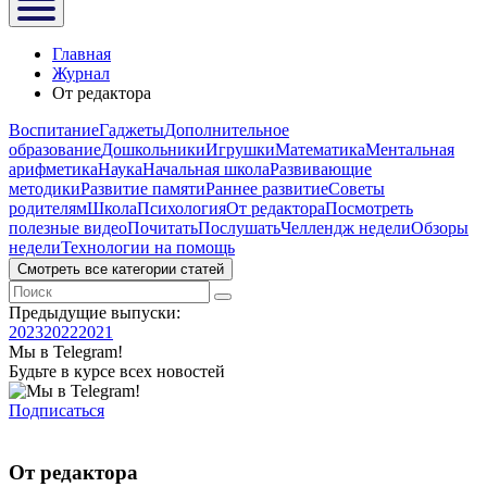
Главная
Журнал
От редактора
Воспитание
Гаджеты
Дополнительное
образование
Дошкольники
Игрушки
Математика
Ментальная
арифметика
Наука
Начальная школа
Развивающие
методики
Развитие памяти
Раннее развитие
Советы
родителям
Школа
Психология
От редактора
Посмотреть
полезные видео
Почитать
Послушать
Челлендж недели
Обзоры
недели
Технологии на помощь
Смотреть все категории статей
Предыдущие выпуски:
2023
2022
2021
Мы в Telegram!
Будьте в курсе всех новостей
Подписаться
От редактора