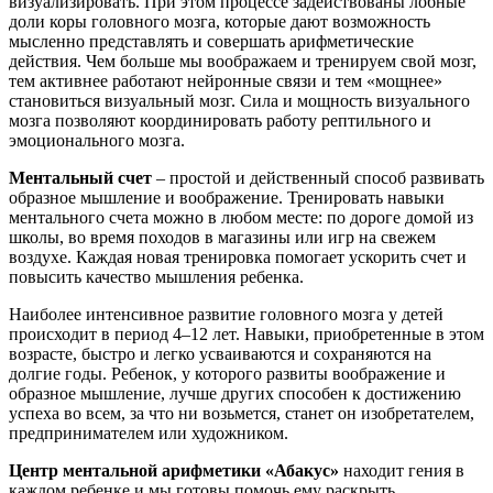
визуализировать. При этом процессе задействованы лобные
доли коры головного мозга, которые дают возможность
мысленно представлять и совершать арифметические
действия. Чем больше мы воображаем и тренируем свой мозг,
тем активнее работают нейронные связи и тем «мощнее»
становиться визуальный мозг. Сила и мощность визуального
мозга позволяют координировать работу рептильного и
эмоционального мозга.
Ментальный счет
– простой и действенный способ развивать
образное мышление и воображение. Тренировать навыки
ментального счета можно в любом месте: по дороге домой из
школы, во время походов в магазины или игр на свежем
воздухе. Каждая новая тренировка помогает ускорить счет и
повысить качество мышления ребенка.
Наиболее интенсивное развитие головного мозга у детей
происходит в период 4–12 лет. Навыки, приобретенные в этом
возрасте, быстро и легко усваиваются и сохраняются на
долгие годы. Ребенок, у которого развиты воображение и
образное мышление, лучше других способен к достижению
успеха во всем, за что ни возьмется, станет он изобретателем,
предпринимателем или художником.
Центр ментальной арифметики «Абакус»
находит гения в
каждом ребенке и мы готовы помочь ему раскрыть