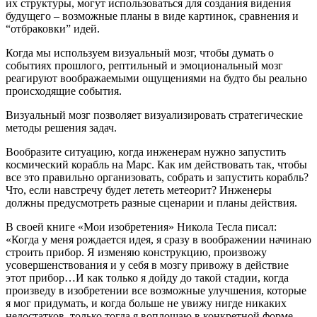
их структуры, могут использоваться для создания видения
будущего – возможные планы в виде картинок, сравнения и
“отбраковки” идей.
Когда мы используем визуальный мозг, чтобы думать о
событиях прошлого, рептильный и эмоциональный мозг
реагируют воображаемыми ощущениями на будто бы реально
происходящие события.
Визуальный мозг позволяет визуализировать стратегические
методы решения задач.
Вообразите ситуацию, когда инженерам нужно запустить
космический корабль на Марс. Как им действовать так, чтобы
все это правильно организовать, собрать и запустить корабль?
Что, если навстречу будет лететь метеорит? Инженеры
должны предусмотреть разные сценарии и планы действия.
В своей книге «Мои изобретения» Никола Тесла писал:
«Когда у меня рождается идея, я сразу в воображении начинаю
строить прибор. Я изменяю конструкцию, произвожу
усовершенствования и у себя в мозгу привожу в действие
этот прибор…И как только я дойду до такой стадии, когда
произведу в изобретении все возможные улучшения, которые
я мог придумать, и когда больше не увижу нигде никаких
недостатков, только тогда я воплощаю в конкретной форме