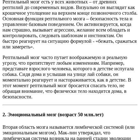
Рептильный мозг есть у всех животных – от древних
рептилий до современных видов. Визуально он выглядит как
крошечное утолщение на верхнем конце позвоночного столба.
Основная функция рептильного мозга – безопасность тела и
управление базовым поведением. Он активизируется, когда
нам страшно, вызывает агрессию, желание всем обладать и
контролировать, следовать шаблонам и инстинктам. Он
быстро реагирует на ситуацию формулой - «бежать, сражаться
или замереть».
Рептильный мозг часто путает воображаемую и реальную
угрозу, что препятствует любым изменениям. Например,
представьте взрослого человека, которого в детстве испугала
собака. Сидя дома и услышав на улице лай собаки, он
моментально реагирует и настораживается, как в детстве. В
этот момент рептильный мозг бросается спасать тело, не
обращая внимание, что физически тело находится дома, в
безопасности.
2. Эмоциональный мозг (возраст 50 млн.лет)
Вторая область мозга называется лимбической системой (или
эмоциональным мозгом). Мак-лин утверждал, что
лимбическая система возникла на ранней стадии эволюции