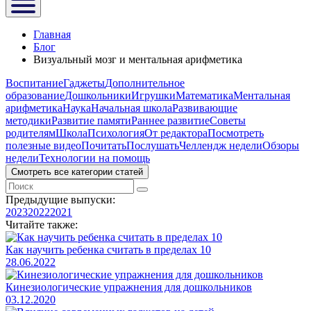
Главная
Блог
Визуальный мозг и ментальная арифметика
Воспитание
Гаджеты
Дополнительное
образование
Дошкольники
Игрушки
Математика
Ментальная
арифметика
Наука
Начальная школа
Развивающие
методики
Развитие памяти
Раннее развитие
Советы
родителям
Школа
Психология
От редактора
Посмотреть
полезные видео
Почитать
Послушать
Челлендж недели
Обзоры
недели
Технологии на помощь
Смотреть все категории статей
Предыдущие выпуски:
2023
2022
2021
Читайте также:
Как научить ребенка считать в пределах 10
28.06.2022
Кинезиологические упражнения для дошкольников
03.12.2020