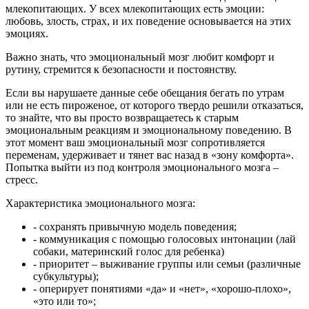
млекопитающих. У всех млекопитающих есть эмоции:
любовь, злость, страх, и их поведение основывается на этих
эмоциях.
Важно знать, что эмоциональный мозг любит комфорт и
рутину, стремится к безопасности и постоянству.
Если вы нарушаете данные себе обещания бегать по утрам
или не есть пироженое, от которого твердо решили отказаться,
то знайте, что вы просто возвращаетесь к старым
эмоциональным реакциям и эмоциональному поведению. В
этот момент ваш эмоциональный мозг сопротивляется
переменам, удерживает и тянет вас назад в «зону комфорта».
Попытка выйти из под контроля эмоционального мозга –
стресс.
Характеристика эмоционального мозга:
- сохранять привычную модель поведения;
- коммуникация с помощью голосовых интонации (лай
собаки, материнский голос для ребенка)
- приоритет – выживание группы или семьи (различные
субкультуры);
- оперирует понятиями «да» и «нет», «хорошо-плохо»,
«это или то»;