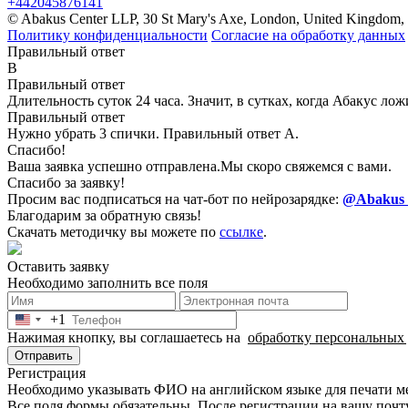
+442045876141
© Abakus Center LLP, 30 St Mary's Axe, London, United Kingdom
Политику конфиденциальности
Согласие на обработку данных
Правильный ответ
B
Правильный ответ
Длительность суток 24 часа. Значит, в сутках, когда Абакус лож
Правильный ответ
Нужно убрать 3 спички. Правильный ответ А.
Спасибо!
Ваша заявка успешно отправлена.
Мы скоро свяжемся с вами.
Спасибо за заявку!
Просим вас подписаться на чат-бот по нейрозарядке:
@Abakus N
Благодарим за обратную связь!
Скачать методичку вы можете по
ссылке
.
Оставить заявку
Необходимо заполнить все поля
+1
United
Нажимая кнопку, вы соглашаетесь на
обработку персональных
States
+1
Отправить
Регистрация
Необходимо указывать ФИО на английском языке для печати 
Все поля формы обязательны. После регистрации на вашу почту