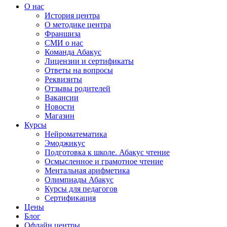
О нас
История центра
О методике центра
Франшиза
СМИ о нас
Команда Абакус
Лицензии и сертификаты
Ответы на вопросы
Реквизиты
Отзывы родителей
Вакансии
Новости
Магазин
Курсы
Нейроматематика
Эмоджикус
Подготовка к школе. Абакус чтение
Осмысленное и грамотное чтение
Ментальная арифметика
Олимпиады Абакус
Курсы для педагогов
Сертификация
Цены
Блог
Офлайн центры