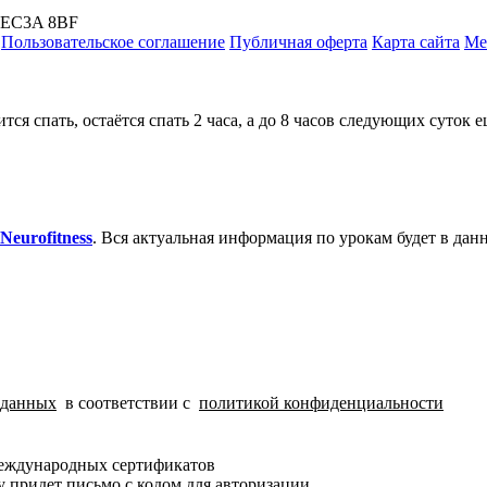
, EC3A 8BF
Пользовательское соглашение
Публичная оферта
Карта сайта
Ме
ится спать, остаётся спать 2 часа, а до 8 часов следующих суток
eurofitness
.
Вся актуальная информация по урокам будет в данн
 данных
в соответствии с
политикой конфиденциальности
международных сертификатов
 придет письмо c кодом для авторизации.