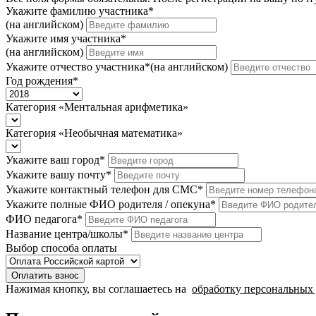
Укажите фамилию участника
*
(на английском)
Укажите имя участника
*
(на английском)
Укажите отчество участника
*
(на английском)
Год рождения
*
Категория «Ментальная арифметика»
Категория «Необычная математика»
Укажите ваш город
*
Укажите вашу почту
*
Укажите контактный телефон для СМС
*
Укажите полные ФИО родителя / опекуна
*
ФИО педагога
*
Название центра/школы
*
Выбор способа оплаты
Оплатить взнос
Нажимая кнопку, вы соглашаетесь на
обработку персональных